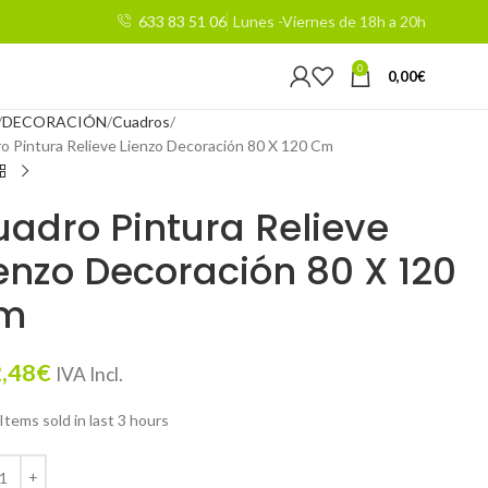
633 83 51 06
Lunes -Viernes de 18h a 20h
0
0,00
€
DECORACIÓN
Cuadros
o Pintura Relieve Lienzo Decoración 80 X 120 Cm
adro Pintura Relieve
enzo Decoración 80 X 120
m
,48
€
IVA Incl.
Items sold in last 3 hours