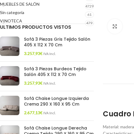
MUEBLES DE SALÓN
4729
Sin categoría
61
VINOTECA
479
ULTIMOS PRODUCTOS VISTOS
Click 
Sofá 3 Piezas Gris Tejido Salón
405 X 112 X 70 Cm
3.257,93
€
IVA Incl.
Sofá 3 Piezas Burdeos Tejido
Salón 405 X 112 X 70 Cm
3.257,93
€
IVA Incl.
Sofá Chaise Longue Izquierda
Crema 290 X 160 X 95 Cm
Cuadro P
2.677,13
€
IVA Incl.
Material: madera
Sofá Chaise Longue Derecha
Crema Tejido 290 X 160 X 95 Cm
Características: