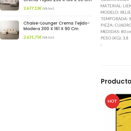
MATERIAL: LIE
2.677,13
€
IVA Incl.
MODELO: RELI
TEMPORADA: S
Chaise-Lounger Crema Tejido-
PIEZA: CUADR
Madera 300 X 161 X 90 Cm
MEDIDAS: 80 cm.
2.631,75
€
IVA Incl.
PESO (KG): 3,8
:
Producto
HOT