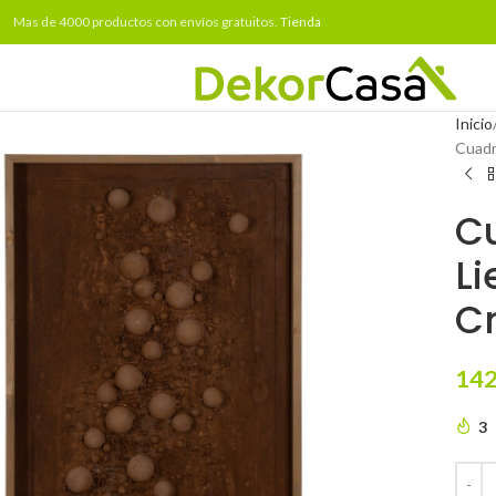
Mas de 4000 productos con envíos gratuitos.
Tienda
Inicio
Cuadr
Cu
Li
C
142
3