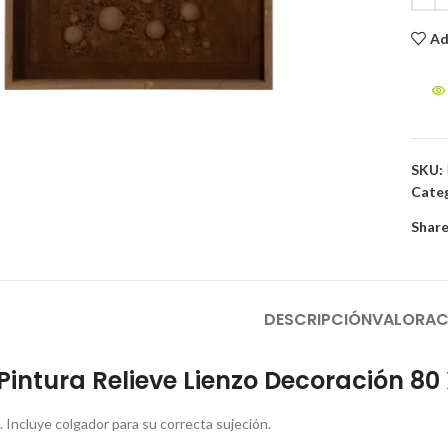
Ad
to enlarge
SKU:
Categ
Share
DESCRIPCIÓN
VALORAC
intura Relieve Lienzo Decoración 80
. Incluye colgador para su correcta sujeción.