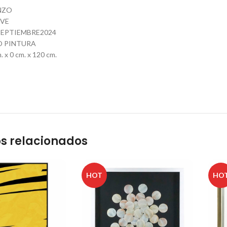
NZO
EVE
EPTIEMBRE2024
O PINTURA
 x 0 cm. x 120 cm.
s relacionados
HOT
HO