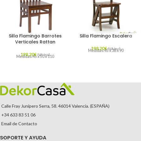
Silla Flamingo Barrotes
Silla Flamingo Escalera
Verticales Rattan
198,20
€
IVA Incl.
Medidas:45 x 38 x 90
198,20
€
IVA Incl.
Medidas:45 x 50 x 110
Calle Fray Junípero Serra, 58. 46014 Valencia. (ESPAÑA)
+34 633 83 51 06
Email de Contacto
SOPORTE Y AYUDA