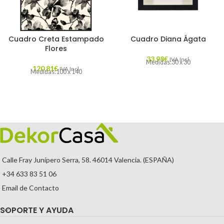
Cuadro Creta Estampado
Cuadro Diana Ágata
Flores
33,98
€
IVA Incl.
Medidas:30 x 30
120,81
€
IVA Incl.
Medidas:100 x 140
Calle Fray Junípero Serra, 58. 46014 Valencia. (ESPAÑA)
+34 633 83 51 06
Email de Contacto
SOPORTE Y AYUDA