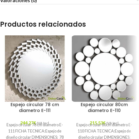
Valoraciones (0)
Productos relacionados
Espejo circular 78 cm
Espejo circular 80cm
diametro E-111
diametro E-110
244,27
€
215,53
€
IVA Incl.
IVA Incl.
Espejo circular 78 cm diametro E-
Espejo circular 80cm diametro E-
111 FICHA TECNICA:Espejo de
110 FICHA TECNICA:Espejo de
diseño circular DIMENSIONES: 78
diseño circular DIMENSIONES: