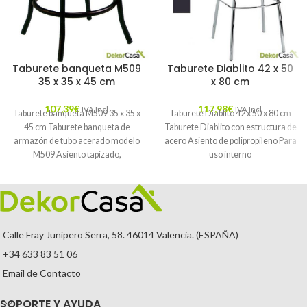
Taburete banqueta M509
Taburete Diablito 42 x 50
35 x 35 x 45 cm
x 80 cm
107,39
€
117,98
€
IVA Incl.
IVA Incl.
Taburete banqueta M509 35 x 35 x
Taburete Diablito 42 x 50 x 80 cm
45 cm Taburete banqueta de
Taburete Diablito con estructura de
armazón de tubo acerado modelo
acero Asiento de polipropileno Para
M509 Asiento tapizado,
uso interno
Calle Fray Junípero Serra, 58. 46014 Valencia. (ESPAÑA)
+34 633 83 51 06
Email de Contacto
SOPORTE Y AYUDA