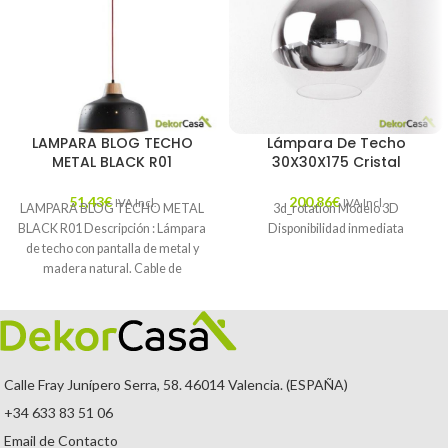
LAMPARA BLOG TECHO
Lámpara De Techo
METAL BLACK R01
30X30X175 Cristal
51,43
€
200,86
€
IVA Incl.
IVA Incl.
LAMPARA BLOG TECHO METAL
3d_rotation Modelo 3D
BLACK R01 Descripción : Lámpara
Disponibilidad inmediata
de techo con pantalla de metal y
madera natural. Cable de
suspensión
Calle Fray Junípero Serra, 58. 46014 Valencia. (ESPAÑA)
+34 633 83 51 06
Email de Contacto