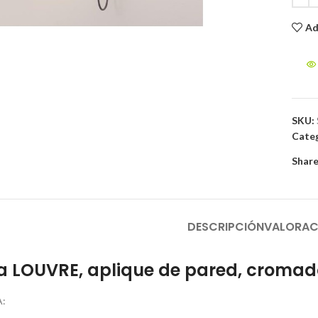
Ad
to enlarge
SKU:
Categ
Share
DESCRIPCIÓN
VALORAC
 LOUVRE, aplique de pared, cromado
: