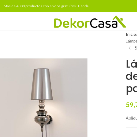
Mas de 4000 productos con envíos gratuitos.
Tienda
Inicio
Lámpa
L
d
pa
59,
Apliqu