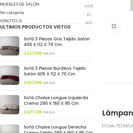
MUEBLES DE SALÓN
4729
Sin categoría
61
VINOTECA
479
ULTIMOS PRODUCTOS VISTOS
Click 
Sofá 3 Piezas Gris Tejido Salón
405 X 112 X 70 Cm
3.257,93
€
IVA Incl.
Sofá 3 Piezas Burdeos Tejido
Salón 405 X 112 X 70 Cm
3.257,93
€
IVA Incl.
Sofá Chaise Longue Izquierda
Crema 290 X 160 X 95 Cm
Lámpara
2.677,13
€
IVA Incl.
FICHA TÉCNICA
Sofá Chaise Longue Derecha
Crema Tejido 290 X 160 X 95 Cm