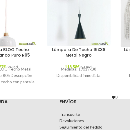
a BLOG Techo
Lámpara De Techo 19X38
Lá
lanco Puro R05
Metal Negro
27
€
118,58
€
IVA Incl.
IVA Incl.
LOG Techo Metal
Medidas: 19x19x38
o R05 Descripción
Disponibilidad inmediata
 techo con pantalla
y madera natural.
able de
UDA
ENVÍOS
Transporte
Devoluciones
Seguimiento del Pedido