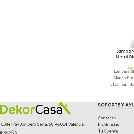
Lampar
Metal B
54,
Lampara B
Blanco Pur
: Lámpara de
de metal 
C
SOPORTE Y AY
Contacto
Calle Fray Junípero Serra, 58. 46014 Valencia.
Incidencias
Tu Cuenta
(ESPAÑA)