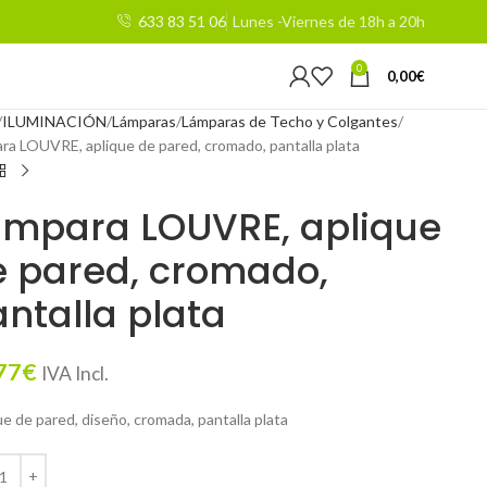
633 83 51 06
Lunes -Viernes de 18h a 20h
0
0,00
€
ILUMINACIÓN
Lámparas
Lámparas de Techo y Colgantes
ra LOUVRE, aplique de pared, cromado, pantalla plata
ámpara LOUVRE, aplique
e pared, cromado,
ntalla plata
77
€
IVA Incl.
e de pared, diseño, cromada, pantalla plata