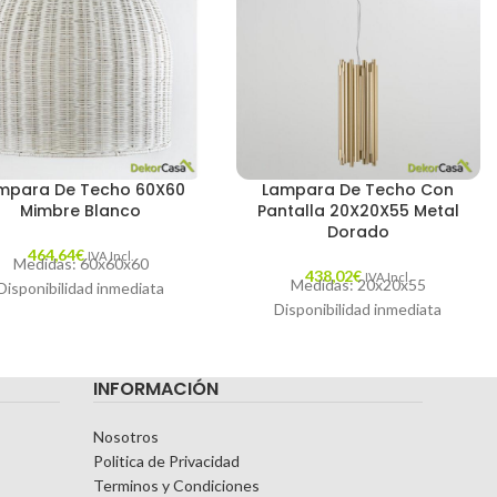
mpara De Techo 60X60
Lampara De Techo Con
Mimbre Blanco
Pantalla 20X20X55 Metal
Dorado
464,64
€
IVA Incl.
Medidas: 60x60x60
438,02
€
IVA Incl.
Medidas: 20x20x55
Disponibilidad inmediata
Disponibilidad inmediata
INFORMACIÓN
Nosotros
Politica de Privacidad
Terminos y Condiciones