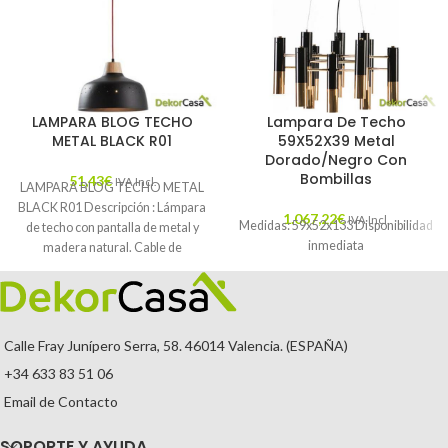
LAMPARA BLOG TECHO
Lampara De Techo
METAL BLACK R01
59X52X39 Metal
Dorado/Negro Con
Bombillas
51,43
€
IVA Incl.
LAMPARA BLOG TECHO METAL
BLACK R01 Descripción : Lámpara
1.067,22
€
IVA Incl.
Medidas: 59x52x133 Disponibilidad
de techo con pantalla de metal y
inmediata
madera natural. Cable de
suspensión
Calle Fray Junípero Serra, 58. 46014 Valencia. (ESPAÑA)
+34 633 83 51 06
Email de Contacto
SOPORTE Y AYUDA