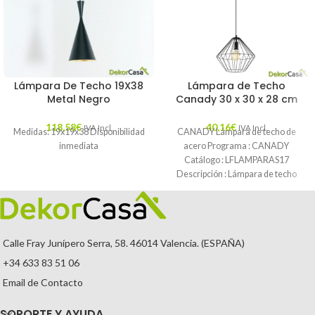
Lámpara De Techo 19X38
Lámpara de Techo
Metal Negro
Canady 30 x 30 x 28 cm
118,58
€
40,16
€
IVA Incl.
IVA Incl.
Medidas: 19x19x38 Disponibilidad
CANADY Lámpara de techo de
inmediata
acero Programa : CANADY
Catálogo : LFLAMPARAS17
Descripción : Lámpara de techo
hecha de varillas
Calle Fray Junípero Serra, 58. 46014 Valencia. (ESPAÑA)
+34 633 83 51 06
Email de Contacto
SOPORTE Y AYUDA