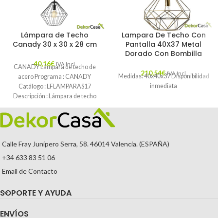
Lámpara de Techo
Lampara De Techo Con
Canady 30 x 30 x 28 cm
Pantalla 40X37 Metal
Dorado Con Bombilla
40,16
€
IVA Incl.
CANADY Lámpara de techo de
210,54
€
IVA Incl.
Medidas: 40x40x37 Disponibilidad
acero Programa : CANADY
inmediata
Catálogo : LFLAMPARAS17
Descripción : Lámpara de techo
hecha de varillas
Calle Fray Junípero Serra, 58. 46014 Valencia. (ESPAÑA)
+34 633 83 51 06
Email de Contacto
SOPORTE Y AYUDA
ENVÍOS