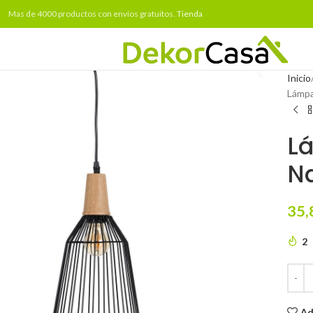
Mas de 4000 productos con envíos gratuitos.
Tienda
Inicio
Lámpa
L
Na
35,
2
Ad