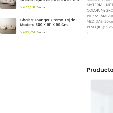
MATERIAL: ME
2.677,13
€
IVA Incl.
COLOR: NEGR
PIEZA: LÁMPA
Chaise-Lounger Crema Tejido-
MEDIDAS: 20 cm. 
Madera 300 X 161 X 90 Cm
PESO (KG): 1,25
2.631,75
€
:
IVA Incl.
:
Producto