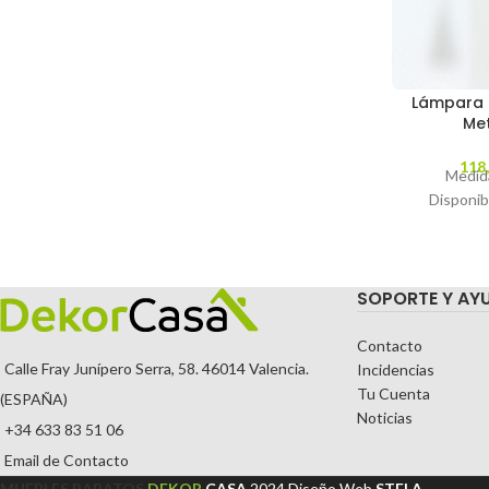
Lámpara 
Me
118
Medid
Disponib
SOPORTE Y AY
Contacto
Calle Fray Junípero Serra, 58. 46014 Valencia.
Incidencias
Tu Cuenta
(ESPAÑA)
Noticias
+34 633 83 51 06
Email de Contacto
MUEBLES BARATOS
DEKOR
CASA
2024
Diseño Web
STELA