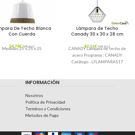
mpara De Techo Blanca
Lámpara de Techo
Con Cuerda
Canady 30 x 30 x 28 cm
54,74
€
40,16
€
IVA Incl.
IVA Incl.
Medidas:25 x 25 x 25
CANADY Lámpara de techo de
acero Programa : CANADY
Catálogo : LFLAMPARAS17
Descripción : Lámpara de techo
hecha de varillas
INFORMACIÓN
Nosotros
Politica de Privacidad
Terminos y Condiciones
Metodos de Pago