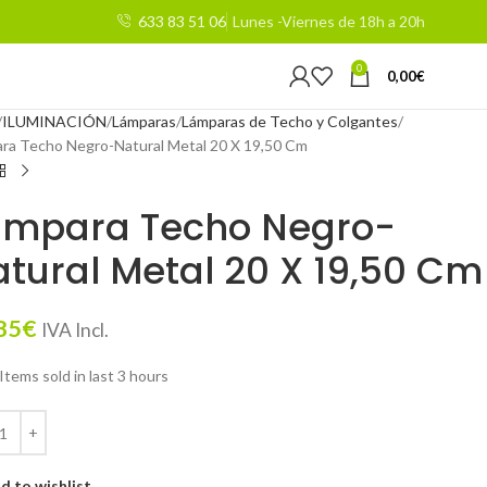
633 83 51 06
Lunes -Viernes de 18h a 20h
0
0,00
€
ILUMINACIÓN
Lámparas
Lámparas de Techo y Colgantes
ra Techo Negro-Natural Metal 20 X 19,50 Cm
ámpara Techo Negro-
tural Metal 20 X 19,50 Cm
85
€
IVA Incl.
Items sold in last 3 hours
d to wishlist