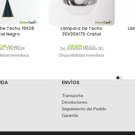
De Techo 19X38
Lámpara De Techo
Lá
tal Negro
30X30X175 Cristal
,58
€
200,86
€
IVA Incl.
IVA Incl.
as: 19x19x38
3d_rotation Modelo 3D
ilidad inmediata
Disponibilidad inmediata
UDA
ENVÍOS
Transporte
Devoluciones
Seguimiento del Pedido
Garantía