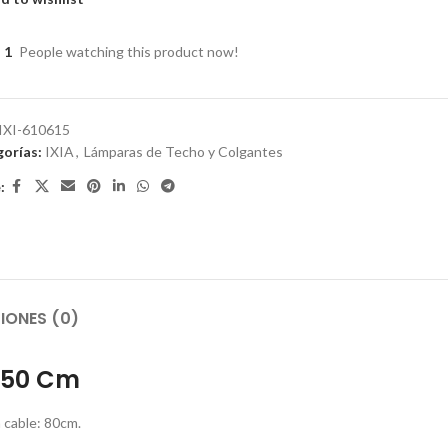
1
People watching this product now!
IXI-610615
orías:
IXIA
,
Lámparas de Techo y Colgantes
:
IONES (0)
,50 Cm
 cable: 80cm.