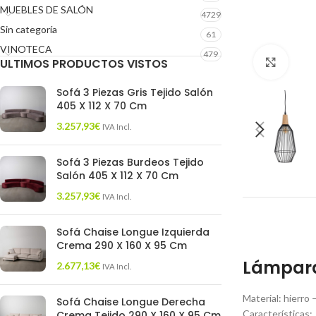
MUEBLES DE SALÓN
4729
Sin categoría
61
VINOTECA
479
ULTIMOS PRODUCTOS VISTOS
Click 
Sofá 3 Piezas Gris Tejido Salón
405 X 112 X 70 Cm
3.257,93
€
IVA Incl.
Sofá 3 Piezas Burdeos Tejido
Salón 405 X 112 X 70 Cm
3.257,93
€
IVA Incl.
Sofá Chaise Longue Izquierda
Crema 290 X 160 X 95 Cm
Lámpara
2.677,13
€
IVA Incl.
Material: hierro
Sofá Chaise Longue Derecha
Características:
Crema Tejido 290 X 160 X 95 Cm