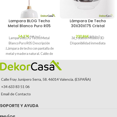
Lampara BLOG Techo
Lámpara De Techo
Metal Blanco Puro R05
30X30X175 Cristal
54,27
€
200,86
€
IVA Incl.
IVA Incl.
Lampara BLOG Techo Metal
3d_rotation Modelo 3D
Blanco Puro R05 Descripción
Disponibilidad inmediata
: Lámpara de techo con pantalla de
metal y madera natural. Cable de
Calle Fray Junípero Serra, 58. 46014 Valencia. (ESPAÑA)
+34 633 83 51 06
Email de Contacto
SOPORTE Y AYUDA
ENVÍOS