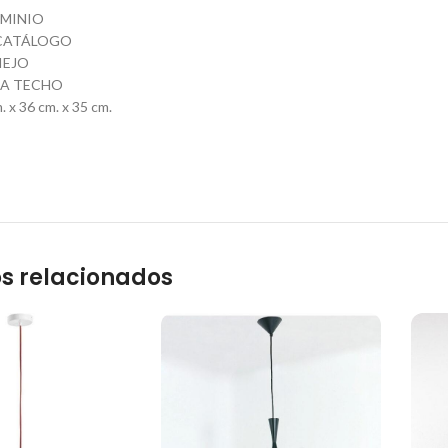
UMINIO
CATÁLOGO
IEJO
RA TECHO
 x 36 cm. x 35 cm.
s relacionados