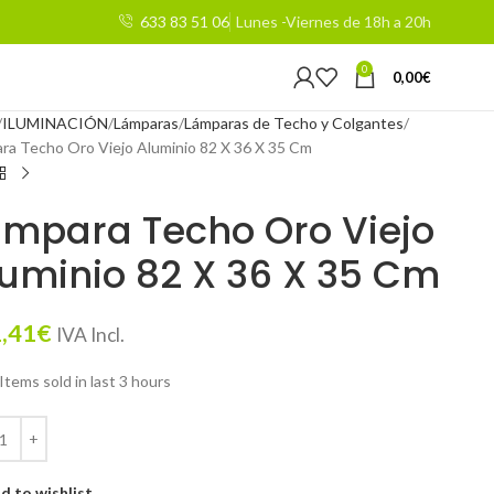
633 83 51 06
Lunes -Viernes de 18h a 20h
0
0,00
€
ILUMINACIÓN
Lámparas
Lámparas de Techo y Colgantes
ra Techo Oro Viejo Aluminio 82 X 36 X 35 Cm
ámpara Techo Oro Viejo
uminio 82 X 36 X 35 Cm
,41
€
IVA Incl.
Items sold in last 3 hours
d to wishlist