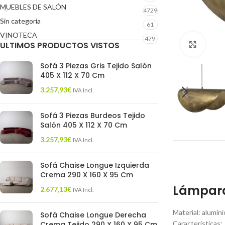
MUEBLES DE SALÓN
4729
Sin categoría
61
VINOTECA
479
ULTIMOS PRODUCTOS VISTOS
Click 
Sofá 3 Piezas Gris Tejido Salón
405 X 112 X 70 Cm
3.257,93
€
IVA Incl.
Sofá 3 Piezas Burdeos Tejido
Salón 405 X 112 X 70 Cm
3.257,93
€
IVA Incl.
Sofá Chaise Longue Izquierda
Crema 290 X 160 X 95 Cm
Lámpara 
2.677,13
€
IVA Incl.
Material: alumin
Sofá Chaise Longue Derecha
Características:
Crema Tejido 290 X 160 X 95 Cm