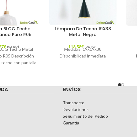
a BLOG Techo
Lámpara De Techo 19X38
lanco Puro R05
Metal Negro
27
€
118,58
€
IVA Incl.
IVA Incl.
LOG Techo Metal
Medidas: 19x19x38
o R05 Descripción
Disponibilidad inmediata
 techo con pantalla
y madera natural.
able de
UDA
ENVÍOS
Transporte
Devoluciones
Seguimiento del Pedido
Garantía