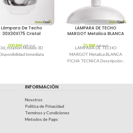
Lámpara De Techo
LAMPARA DE TECHO
30X30X175 Cristal
MARGOT Metalica BLANCA
200,86
€
75,98
€
IVA Incl.
IVA Incl.
3d_rotation Modelo 3D
LAMPARA DE TECHO
Disponibilidad inmediata
MARGOT Metalica BLANCA
FICHA TECNICA Descripción :
Lámpara de techo en metal y
madera. Para bombilla E-27
INFORMACIÓN
Nosotros
Politica de Privacidad
Terminos y Condiciones
Metodos de Pago