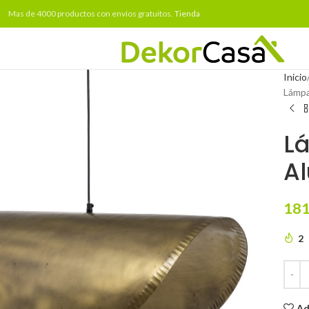
Mas de 4000 productos con envíos gratuitos.
Tienda
Inicio
Lámpa
L
Al
181
2
Ad