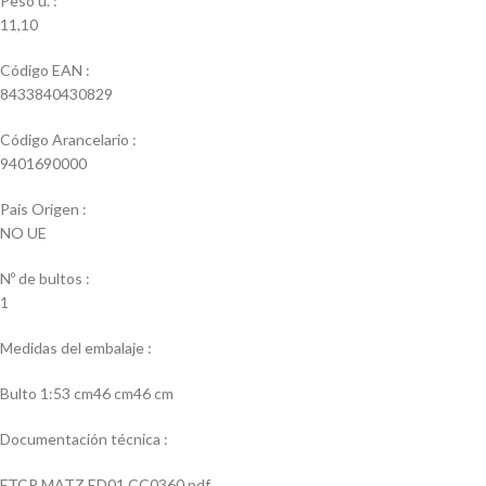
Peso u. :
11,10
Código EAN :
8433840430829
Código Arancelario :
9401690000
País Origen :
NO UE
Nº de bultos :
1
Medidas del embalaje :
Bulto 1:53 cm46 cm46 cm
Documentación técnica :
FTCP MATZ ED01 CC0360.pdf