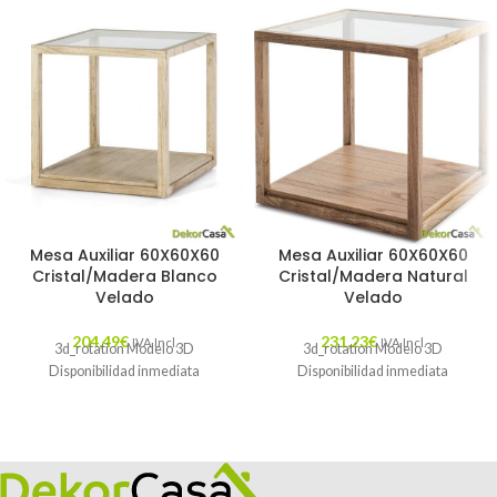
Mesa Auxiliar 60X60X60
Mesa Auxiliar 60X60X60
Cristal/Madera Blanco
Cristal/Madera Natural
Velado
Velado
204,49
€
231,23
€
IVA Incl.
IVA Incl.
3d_rotation Modelo 3D
3d_rotation Modelo 3D
Disponibilidad inmediata
Disponibilidad inmediata