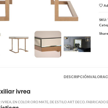
Ad
SKU:
to enlarge
Categ
Share
DESCRIPCIÓN
VALORAC
iliar ivrea
 IVREA, EN COLOR ORO MATE, DE ESTILO ART DECO. FABRICADO