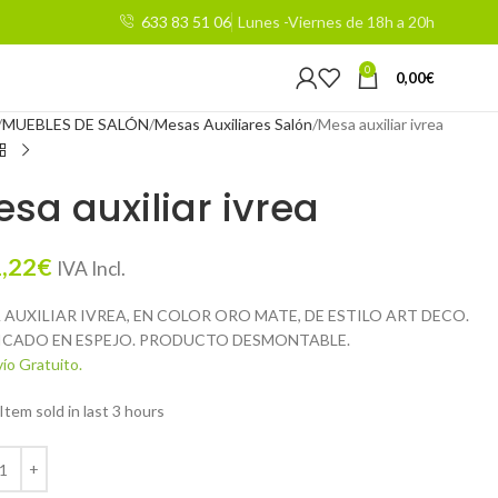
633 83 51 06
Lunes -Viernes de 18h a 20h
0
0,00
€
MUEBLES DE SALÓN
Mesas Auxiliares Salón
Mesa auxiliar ivrea
sa auxiliar ivrea
,22
€
IVA Incl.
 AUXILIAR IVREA, EN COLOR ORO MATE, DE ESTILO ART DECO.
ICADO EN ESPEJO. PRODUCTO DESMONTABLE.
ío Gratuito.
Item sold in last 3 hours