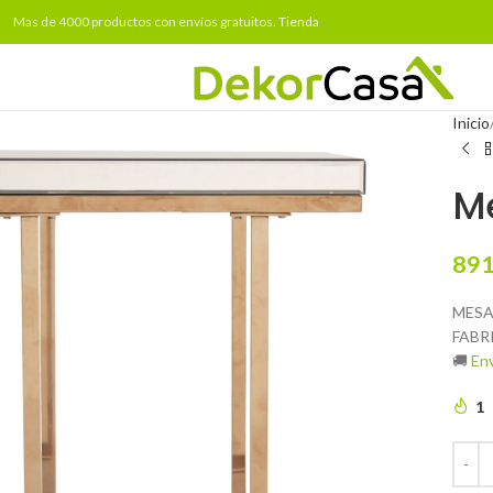
Mas de 4000 productos con envíos gratuitos.
Tienda
Inicio
Me
891
MESA
FABR
🚚
Env
1