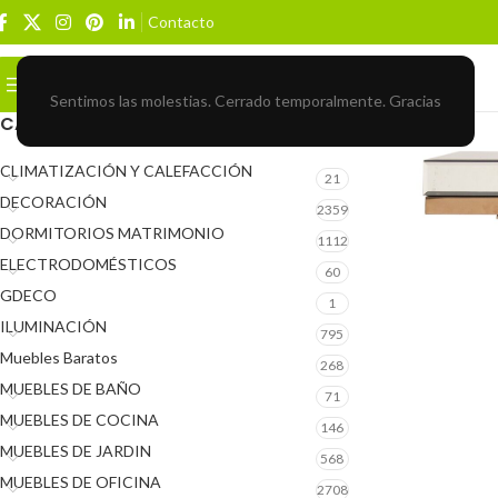
Contacto
Buscar
BROWSE CATEGORIES
Sentimos las molestias. Cerrado temporalmente. Gracias
CATEGORÍAS DEL PRODUCTO
CLIMATIZACIÓN Y CALEFACCIÓN
21
DECORACIÓN
2359
DORMITORIOS MATRIMONIO
1112
ELECTRODOMÉSTICOS
60
GDECO
1
ILUMINACIÓN
795
Muebles Baratos
268
MUEBLES DE BAÑO
71
MUEBLES DE COCINA
146
MUEBLES DE JARDIN
568
MUEBLES DE OFICINA
2708