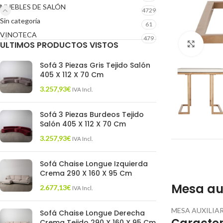
MUEBLES DE SALÓN
4729
Sin categoría
61
VINOTECA
479
ULTIMOS PRODUCTOS VISTOS
Click 
Sofá 3 Piezas Gris Tejido Salón
405 X 112 X 70 Cm
3.257,93
€
IVA Incl.
Sofá 3 Piezas Burdeos Tejido
Salón 405 X 112 X 70 Cm
3.257,93
€
IVA Incl.
Sofá Chaise Longue Izquierda
Crema 290 X 160 X 95 Cm
Mesa aux
2.677,13
€
IVA Incl.
MESA AUXILIAR
Sofá Chaise Longue Derecha
Crema Tejido 290 X 160 X 95 Cm