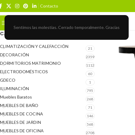
Contacto
Buscar
BROWSE CATEGORIES
Sentimos las molestias. Cerrado temporalmente. Gracias
CATEGORÍAS DEL PRODUCTO
CLIMATIZACIÓN Y CALEFACCIÓN
21
DECORACIÓN
2359
DORMITORIOS MATRIMONIO
1112
ELECTRODOMÉSTICOS
60
GDECO
1
ILUMINACIÓN
795
Muebles Baratos
268
MUEBLES DE BAÑO
71
MUEBLES DE COCINA
146
MUEBLES DE JARDIN
568
MUEBLES DE OFICINA
2708