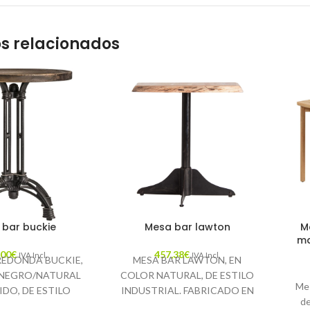
s relacionados
 bar buckie
Mesa bar lawton
M
ma
,00
€
457,38
€
IVA Incl.
IVA Incl.
REDONDA BUCKIE,
MESA BAR LAWTON, EN
 NEGRO/NATURAL
COLOR NATURAL, DE ESTILO
Mes
IDO, DE ESTILO
INDUSTRIAL. FABRICADO EN
de
L. FABRICADO EN
MADERA DE ACACIA,