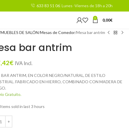
633 83 51 06
Lunes -Viernes de 18h a 20h
0
0,00
€
MUEBLES DE SALÓN
Mesas de Comedor
Mesa bar antrim
esa bar antrim
,42
€
IVA Incl.
 BAR ANTRIM, EN COLOR NEGRO/NATURAL, DE ESTILO
STRIAL. FABRICADO EN HIERRO, COMBINADO CON MADERA DE
GO.
ío Gratuito.
Items sold in last 3 hours