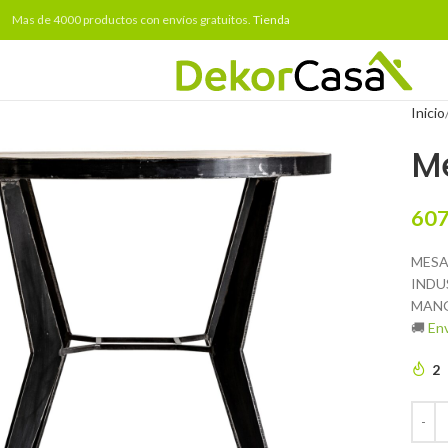
Mas de 4000 productos con envíos gratuitos.
Tienda
Inicio
M
607
MESA
INDU
MAN
🚚
Env
2