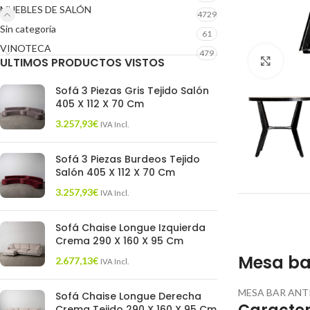
MUEBLES DE SALÓN
4729
Sin categoría
61
VINOTECA
479
ULTIMOS PRODUCTOS VISTOS
Click 
Sofá 3 Piezas Gris Tejido Salón
405 X 112 X 70 Cm
3.257,93
€
IVA Incl.
Sofá 3 Piezas Burdeos Tejido
Salón 405 X 112 X 70 Cm
3.257,93
€
IVA Incl.
Sofá Chaise Longue Izquierda
Crema 290 X 160 X 95 Cm
Mesa ba
2.677,13
€
IVA Incl.
MESA BAR ANT
Sofá Chaise Longue Derecha
Crema Tejido 290 X 160 X 95 Cm