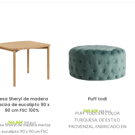
esa Sheryl de madera
Puff todi
ciza de eucalipto 90 x
90 cm FSC 100%
389,40
€
IVA Incl.
PUFF TODI, EN COLOR
TURQUESA, DE ESTILO
366,86
€
IVA Incl.
a Sheryl de madera maciza
PROVENZAL. FABRICADO EN
 eucalipto 90 x 90 cm FSC
TERCIOPELO, COMBINADO