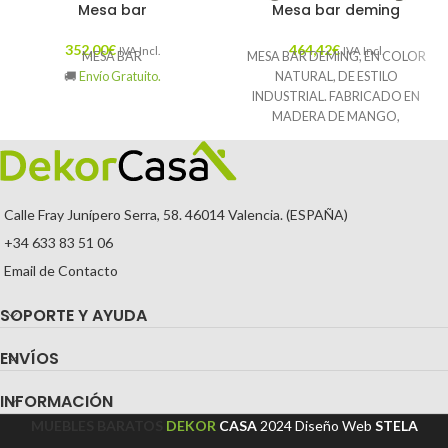
Mesa bar
Mesa bar deming
352,00
€
464,42
€
IVA Incl.
IVA Incl.
MESA BAR
MESA BAR DEMING, EN COLOR
🚚
Envío Gratuito.
NATURAL, DE ESTILO
INDUSTRIAL. FABRICADO EN
MADERA DE MANGO,
COMBINADO CON HIERRO.
PRODUCTO DESMONTABLE,
ELEVABLE.
🚚
Envío Gratuito.
Calle Fray Junípero Serra, 58. 46014 Valencia. (ESPAÑA)
+34 633 83 51 06
Email de Contacto
SOPORTE Y AYUDA
ENVÍOS
INFORMACIÓN
MUEBLES BARATOS
DEKOR
CASA
2024
Diseño Web
STELA