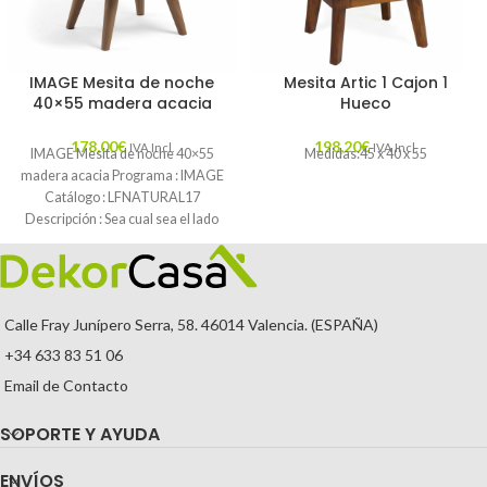
IMAGE Mesita de noche
Mesita Artic 1 Cajon 1
40×55 madera acacia
Hueco
178,00
€
198,20
€
IVA Incl.
IVA Incl.
IMAGE Mesita de noche 40×55
Medidas:45 x 40 x 55
madera acacia Programa : IMAGE
Catálogo : LFNATURAL17
Descripción : Sea cual sea el lado
Calle Fray Junípero Serra, 58. 46014 Valencia. (ESPAÑA)
+34 633 83 51 06
Email de Contacto
SOPORTE Y AYUDA
ENVÍOS