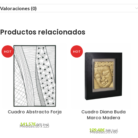
Valoraciones (0)
Productos relacionados
HOT
HOT
Cuadro Abstracto Forja
Cuadro Diana Buda
Marco Madera
141,57
€
IVA Incl.
Medidas:85 x 125
109,48
€
IVA Incl.
Medidas:50 x 60