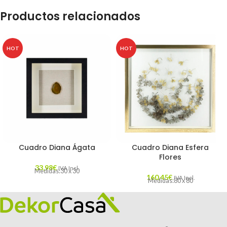
Productos relacionados
HOT
HOT
Cuadro Diana Ágata
Cuadro Diana Esfera
Flores
33,98
€
IVA Incl.
Medidas:30 x 30
160,45
€
IVA Incl.
Medidas:80 x 80