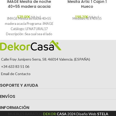
IMAGE Mesita de noche
Mesita Artic 1 Cajon 1
40×55 madera acacia
Hueco
178,00
€
198,20
€
IVA Incl.
IVA Incl.
IMAGE Mesita de noche 40×55
Medidas:45 x 40 x 55
madera acacia Programa : IMAGE
Catálogo : LFNATURAL17
Descripción : Sea cual sea el lado
Calle Fray Junípero Serra, 58. 46014 Valencia. (ESPAÑA)
+34 633 83 51 06
Email de Contacto
SOPORTE Y AYUDA
ENVÍOS
INFORMACIÓN
MUEBLES BARATOS
DEKOR
CASA
2024
Diseño Web
STELA