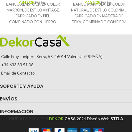
484,00
€
415,80
€
IVA Incl.
IVA Incl.
BANCO ALMSTOCK, EN COLOR
BANCO MANHULA, EN COLOR
MARRÓN, DE ESTILO VINTAGE.
NATURAL, DE ESTILO COLONIAL.
FABRICADO EN PIEL,
FABRICADO EN MADERA DE
COMBINADO CON HIERRO.
TEKA, COMBINADO CON FIBRA
🚚
Envío Gratuito.
NATURAL.
🚚
Envío Gratuito.
Calle Fray Junípero Serra, 58. 46014 Valencia. (ESPAÑA)
+34 633 83 51 06
Email de Contacto
SOPORTE Y AYUDA
ENVÍOS
INFORMACIÓN
MUEBLES BARATOS
DEKOR
CASA
2024
Diseño Web
STELA