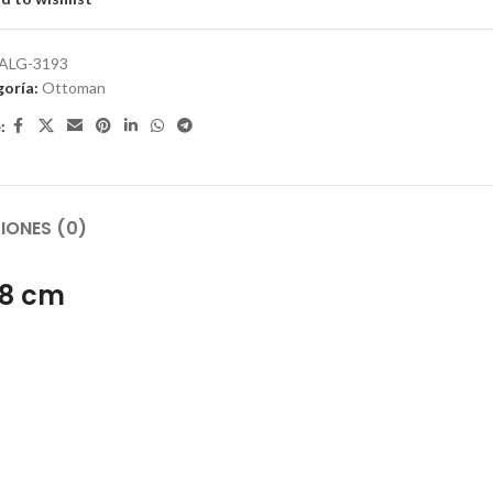
ALG-3193
oría:
Ottoman
:
IONES (0)
58 cm