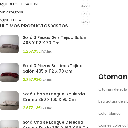
MUEBLES DE SALÓN
4729
Sin categoría
61
VINOTECA
479
ULTIMOS PRODUCTOS VISTOS
Sofá 3 Piezas Gris Tejido Salón
405 X 112 X 70 Cm
3.257,93
€
IVA Incl.
Sofá 3 Piezas Burdeos Tejido
Salón 405 X 112 X 70 Cm
Otoman d
3.257,93
€
IVA Incl.
Otoman de sofá 
Sofá Chaise Longue Izquierda
Crema 290 X 160 X 95 Cm
Estructura de al
2.677,13
€
IVA Incl.
Color blanco
Sofá Chaise Longue Derecha
Cojines color co
Crema Tejido 290 X 160 X 95 Cm