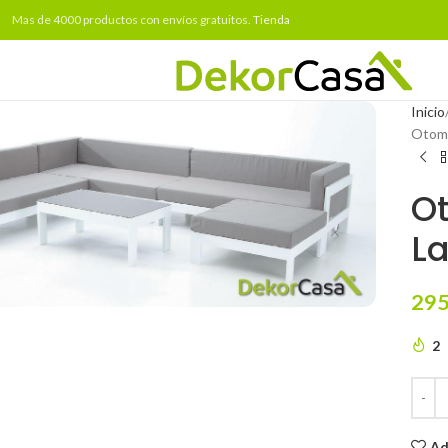
Mas de 4000 productos con envíos gratuitos.
Tienda
Inicio
Otoma
O
La
to enlarge
295
2
Ad