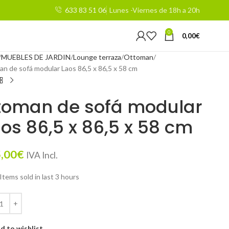
633 83 51 06
Lunes -Viernes de 18h a 20h
0
0,00
€
MUEBLES DE JARDIN
Lounge terraza
Ottoman
n de sofá modular Laos 86,5 x 86,5 x 58 cm
toman de sofá modular
os 86,5 x 86,5 x 58 cm
,00
€
IVA Incl.
Items sold in last 3 hours
d to wishlist