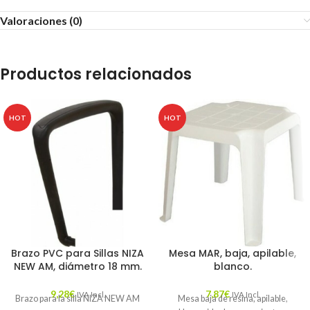
Valoraciones (0)
Productos relacionados
HOT
HOT
Brazo PVC para Sillas NIZA
Mesa MAR, baja, apilable,
NEW AM, diámetro 18 mm.
blanco.
9,28
€
7,87
€
IVA Incl.
IVA Incl.
Brazo para la silla NIZA NEW AM
Mesa baja de resina, apilable,