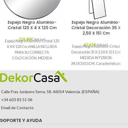
Espejo Negro Aluminio-
Espejo Negro Aluminio-
Cristal 120 X 4 X 120 Cm
Cristal Decoración 35 X
2,50 X 151 Cm
226,88
€
IVA Incl.
Espejo Negro Aluminio-Cristal 120
62,62
€
IVA Incl.
Espejo Negro Aluminio-Cristal
X 4 X 120 Cm ANILLA INCLUIDA
Decoración 35 X 2,50 X 151 Cm
PARA SU CORRECTA
MEDIDA INTERIOR:
COLOCACIÓN. MEDIDA
34.5X150.5CM. Características:
INTERIOR: 185X185CM.
MATERIAL: ALUMINIO-CRISTAL
Características: MATERIAL:
TEMPORADA: CATÁLOGO
COLOR: NEGRO
Calle Fray Junípero Serra, 58. 46014 Valencia. (ESPAÑA)
+34 633 83 51 06
Email de Contacto
SOPORTE Y AYUDA