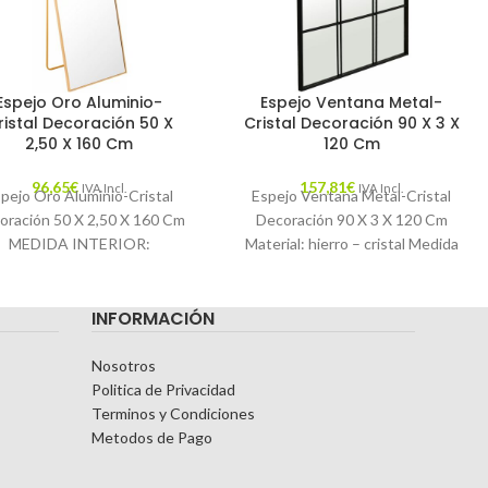
Espejo Oro Aluminio-
Espejo Ventana Metal-
ristal Decoración 50 X
Cristal Decoración 90 X 3 X
2,50 X 160 Cm
120 Cm
96,65
€
157,81
€
IVA Incl.
IVA Incl.
pejo Oro Aluminio-Cristal
Espejo Ventana Metal-Cristal
oración 50 X 2,50 X 160 Cm
Decoración 90 X 3 X 120 Cm
MEDIDA INTERIOR:
Material: hierro – cristal Medida
5X159.5CM. Características:
interior: 88x118cm. Incorpora
MATERIAL: ALUMINIO-
anillas para
INFORMACIÓN
CRISTAL TEMPORADA:
ATÁLOGO COLOR: ORO
Nosotros
Politica de Privacidad
Terminos y Condiciones
Metodos de Pago