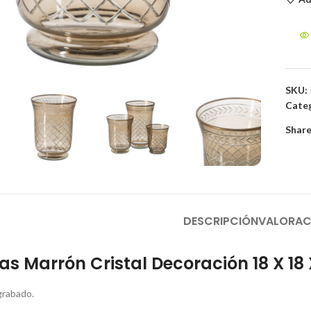
to enlarge
SKU:
Categ
Share
DESCRIPCIÓN
VALORAC
as Marrón Cristal Decoración 18 X 18
 grabado.