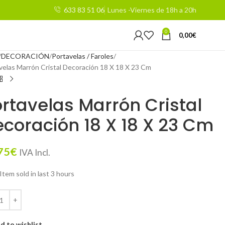
633 83 51 06
Lunes -Viernes de 18h a 20h
0
0,00
€
DECORACIÓN
Portavelas / Faroles
velas Marrón Cristal Decoración 18 X 18 X 23 Cm
rtavelas Marrón Cristal
coración 18 X 18 X 23 Cm
75
€
IVA Incl.
Item sold in last 3 hours
d to wishlist