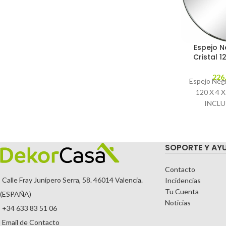
Espejo N
Cristal 1
226
Espejo Negr
120 X 4 
INCLU
CORRECT
MEDID
185X185CM.
SOPORTE Y AY
M
Contacto
Calle Fray Junípero Serra, 58. 46014 Valencia.
Incidencias
Tu Cuenta
(ESPAÑA)
Noticias
+34 633 83 51 06
Email de Contacto