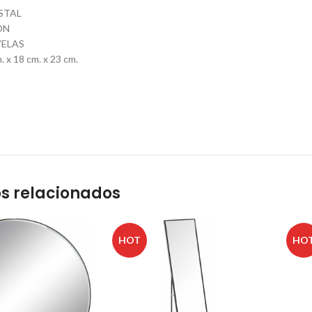
STAL
ÓN
VELAS
 x 18 cm. x 23 cm.
s relacionados
HOT
HO