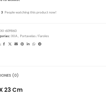
3
People watching this product now!
IXI-609860
orías:
IXIA
,
Portavelas / Faroles
:
IONES (0)
 X 23 Cm