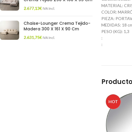
MATERIAL: CRI
2.677,13
€
IVA Incl.
COLOR: MARR
PIEZA: PORTA
Chaise-Lounger Crema Tejido-
MEDIDAS: 18 cm.
Madera 300 X 161 X 90 Cm
PESO (KG): 1,3
2.631,75
€
:
IVA Incl.
:
Producto
HOT