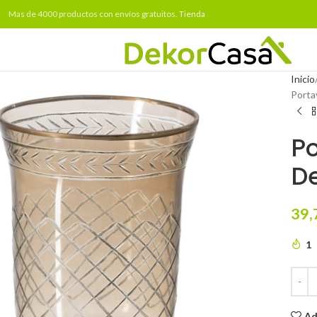
Mas de 4000 productos con envíos gratuitos.
Tienda
Inicio
Porta
Po
De
39,
1
Ad