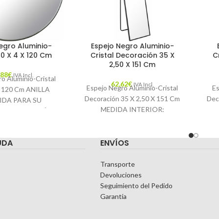
egro Aluminio-
Espejo Negro Aluminio-
20 X 4 X 120 Cm
Cristal Decoración 35 X
C
2,50 X 151 Cm
,88
€
IVA Incl.
o Aluminio-Cristal
62,62
€
IVA Incl.
Espejo Negro Aluminio-Cristal
Es
X 120 Cm ANILLA
Decoración 35 X 2,50 X 151 Cm
Dec
IDA PARA SU
MEDIDA INTERIOR:
A COLOCACIÓN.
34.5X150.5CM. Características:
49.
A INTERIOR:
MATERIAL: ALUMINIO-
 Características:
UDA
ENVÍOS
CRISTAL TEMPORADA:
ATERIAL:
CATÁLOGO COLOR: NEGRO
C
Transporte
Devoluciones
Seguimiento del Pedido
Garantía