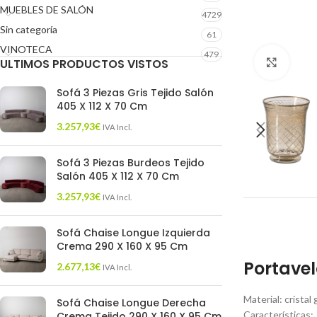
MUEBLES DE SALÓN
4729
Sin categoría
61
VINOTECA
479
ULTIMOS PRODUCTOS VISTOS
Click 
Sofá 3 Piezas Gris Tejido Salón
405 X 112 X 70 Cm
3.257,93
€
IVA Incl.
Sofá 3 Piezas Burdeos Tejido
Salón 405 X 112 X 70 Cm
3.257,93
€
IVA Incl.
Sofá Chaise Longue Izquierda
Crema 290 X 160 X 95 Cm
Portavel
2.677,13
€
IVA Incl.
Material: cristal
Sofá Chaise Longue Derecha
Características:
Crema Tejido 290 X 160 X 95 Cm