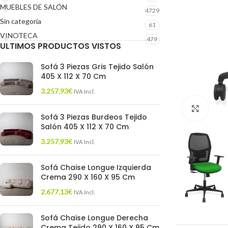
MUEBLES DE SALÓN
4729
Sin categoría
61
VINOTECA
479
ULTIMOS PRODUCTOS VISTOS
Sofá 3 Piezas Gris Tejido Salón
405 X 112 X 70 Cm
3.257,93
€
IVA Incl.
Click 
Sofá 3 Piezas Burdeos Tejido
Salón 405 X 112 X 70 Cm
3.257,93
€
IVA Incl.
Sofá Chaise Longue Izquierda
Crema 290 X 160 X 95 Cm
2.677,13
€
IVA Incl.
Sofá Chaise Longue Derecha
Crema Tejido 290 X 160 X 95 Cm