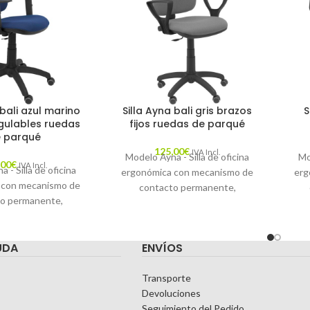
 bali azul marino
Silla Ayna bali gris brazos
S
gulables ruedas
fijos ruedas de parqué
 parqué
125,00
€
IVA Incl.
Modelo Ayna - Silla de oficina
Mo
,00
€
IVA Incl.
 - Silla de oficina
ergonómica con mecanismo de
erg
 con mecanismo de
contacto permanente,
o permanente,
regulable en altura y ruedas de
reg
 altura y ruedas de
parqué - Asiento y respaldo
re
siento y respaldo
tapizados en tejido BALI color
B
UDA
ENVÍOS
n tejido BALI color
gris (BRAZOS FIJOS
arino (BRAZOS
INCLUIDOS)
LES EN ALTURA)
Transporte
Devoluciones
Seguimiento del Pedido