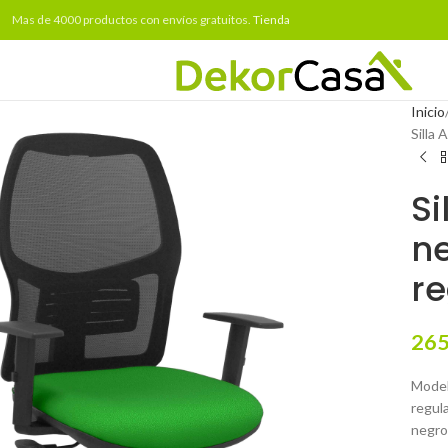
Mas de 4000 productos con envíos gratuitos.
Tienda
Inicio
Silla 
Si
ne
re
265
Model
regula
negro 