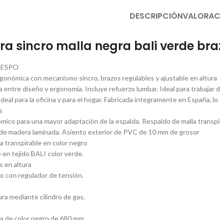
DESCRIPCIÓN
VALORAC
fera sincro malla negra bali verde br
RESPO
ergonómica con mecanismo sincro, brazos regulables y ajustable en altura
a entre diseño y ergonomía. Incluye refuerzo lumbar. Ideal para trabajar 
deal para la oficina y para el hogar. Fabricada integramente en España, l
s
ico para una mayor adaptación de la espalda. Respaldo de malla transp
 de madera laminada. Asiento exterior de PVC de 10 mm de grosor
a transpirable en color negro
 en tejido BALI color verde.
s en altura
 con regulador de tensión.
ura mediante cilindro de gas.
da de color negro de 680 mm