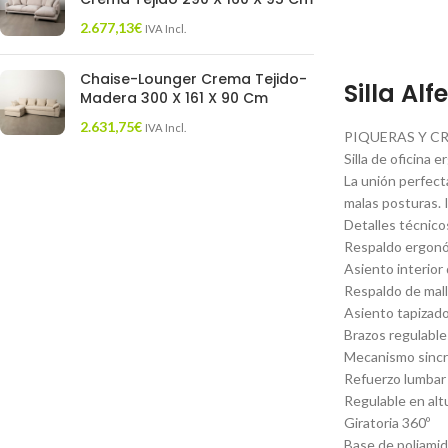
2.677,13
€
IVA Incl.
Chaise-Lounger Crema Tejido-
Silla Al
Madera 300 X 161 X 90 Cm
2.631,75
€
IVA Incl.
PIQUERAS Y C
Silla de oficina 
La unión perfect
malas posturas. I
Detalles técnico
Respaldo ergonóm
Asiento interior
Respaldo de mall
Asiento tapizado
Brazos regulable
Mecanismo sincro
Refuerzo lumbar
Regulable en alt
Giratoria 360º
Base de poliami