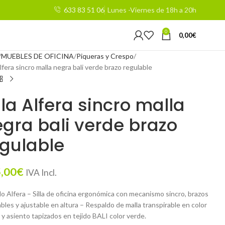
633 83 51 06
Lunes -Viernes de 18h a 20h
0
0,00
€
MUEBLES DE OFICINA
Piqueras y Crespo
Alfera sincro malla negra bali verde brazo regulable
lla Alfera sincro malla
gra bali verde brazo
gulable
,00
€
IVA Incl.
o Alfera – Silla de oficina ergonómica con mecanismo sincro, brazos
bles y ajustable en altura – Respaldo de malla transpirable en color
y asiento tapizados en tejido BALI color verde.