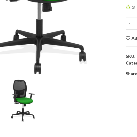
3
Ad
SKU:
Categ
to enlarge
Share