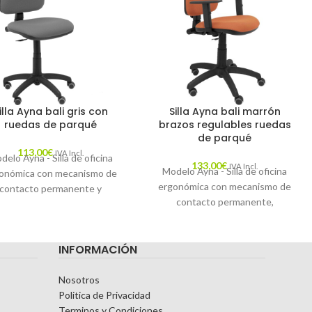
illa Ayna bali gris con
Silla Ayna bali marrón
ruedas de parqué
brazos regulables ruedas
de parqué
113,00
€
IVA Incl.
delo Ayna - Silla de oficina
133,00
€
IVA Incl.
Modelo Ayna - Silla de oficina
onómica con mecanismo de
ergonómica con mecanismo de
contacto permanente y
contacto permanente,
ulable en altura - Asiento y
regulable en altura y ruedas de
spaldo tapizados en tejido
parqué - Asiento y respaldo
ALI color gris y ruedas de
INFORMACIÓN
tapizados en tejido BALI color
parqué
marrón (BRAZOS REGULABLES
EN ALTURA)
Nosotros
Politica de Privacidad
Terminos y Condiciones