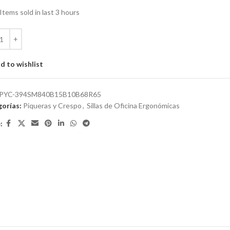
Items sold in last 3 hours
d to wishlist
PYC-394SM840B15B10B68R65
orías:
Piqueras y Crespo
,
Sillas de Oficina Ergonómicas
: