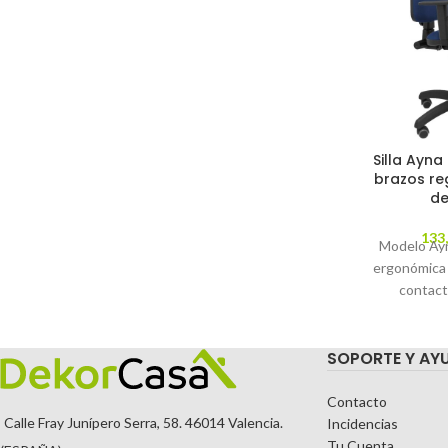
Silla Ayna
brazos re
de
133
Modelo Ayna
ergonómica
contact
regulable en
parqué - A
SOPORTE Y AY
tapizados e
azul m
REGULAB
Contacto
Calle Fray Junípero Serra, 58. 46014 Valencia.
Incidencias
Tu Cuenta