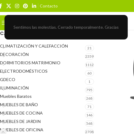
Contacto
Buscar
BROWSE CATEGORIES
Sentimos las molestias. Cerrado temporalmente. Gracias
CATEGORÍAS DEL PRODUCTO
CLIMATIZACIÓN Y CALEFACCIÓN
21
DECORACIÓN
2359
DORMITORIOS MATRIMONIO
1112
ELECTRODOMÉSTICOS
60
GDECO
1
ILUMINACIÓN
795
Muebles Baratos
268
MUEBLES DE BAÑO
71
MUEBLES DE COCINA
146
MUEBLES DE JARDIN
568
MUEBLES DE OFICINA
2708