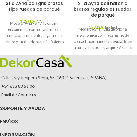
Silla Ayna bali gris brazos
Silla Ayna bali naranja
fijos ruedas de parqué
brazos regulables ruedas
de parqué
125,00
€
IVA Incl.
Modelo Ayna - Silla de oficina
133,00
€
IVA Incl.
Modelo Ayna - Silla de oficina
ergonómica con mecanismo de
ergonómica con mecanismo de
contacto permanente, regulable en
contacto permanente, regulable en
altura y ruedas de parqué - Asiento
altura y ruedas de parqué - Asiento
y respaldo tapizados en tejido BALI
y respaldo tapizados en tejido BALI
color gris (BRAZOS FIJOS
color naranja (BRAZOS
INCLUIDOS)
REGULABLES EN ALTURA)
Calle Fray Junípero Serra, 58. 46014 Valencia. (ESPAÑA)
+34 633 83 51 06
Email de Contacto
SOPORTE Y AYUDA
ENVÍOS
INFORMACIÓN