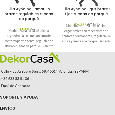
Silla Ayna bali amarillo
Silla Ayna bali gris brazos
brazos regulables ruedas
fijos ruedas de parqué
de parqué
125,00
€
IVA Incl.
Modelo Ayna - Silla de oficina
133,00
€
IVA Incl.
Modelo Ayna - Silla de oficina
ergonómica con mecanismo de
ergonómica con mecanismo de
contacto permanente, regulable en
contacto permanente, regulable en
altura y ruedas de parqué - Asiento
altura y ruedas de parqué - Asiento
y respaldo tapizados en tejido BALI
y respaldo tapizados en tejido BALI
color gris (BRAZOS FIJOS
color amarillo (BRAZOS
INCLUIDOS)
REGULABLES EN ALTURA)
Calle Fray Junípero Serra, 58. 46014 Valencia. (ESPAÑA)
+34 633 83 51 06
Email de Contacto
SOPORTE Y AYUDA
ENVÍOS