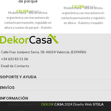
de parqué
113,00
€
IVA Incl.
Modelo Ayna - Silla de oficina
133,00
€
IVA Incl.
Modelo Ayna - Silla de oficina
ergonómica con mecanismo de
ergonómica con mecanismo de
contacto permanente y regulable
contacto permanente, regulable en
en altura - Asiento y respaldo
altura y ruedas de parqué - Asiento
tapizados en tejido BALI color gris y
y respaldo tapizados en tejido BALI
ruedas de parqué
color amarillo (BRAZOS
REGULABLES EN ALTURA)
Calle Fray Junípero Serra, 58. 46014 Valencia. (ESPAÑA)
+34 633 83 51 06
Email de Contacto
SOPORTE Y AYUDA
ENVÍOS
INFORMACIÓN
MUEBLES BARATOS
DEKOR
CASA
2024
Diseño Web
STELA