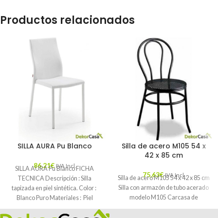
Productos relacionados
SILLA AURA Pu Blanco
Silla de acero M105 54 x
42 x 85 cm
86,21
€
IVA Incl.
SILLA AURA Pu Blanco FICHA
75,63
€
IVA Incl.
Silla de acero M105 54 x 42 x 85 cm
TECNICA Descripción : Silla
Silla con armazón de tubo acerado
tapizada en piel sintética. Color :
modelo M105 Carcasa de
Blanco Puro Materiales : Piel