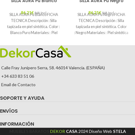
SILLA AURA Pu Blanco
SILLA AURA Pu Negro
86,21
€
86,21
€
IVA Incl.
IVA Incl.
SILLA AURA Pu Blanco FICHA
SILLA AURA Pu Negro FICHA
TECNICA Descripción : Silla
TECNICA Descripción : Silla
tapizada en piel sintética. Color :
tapizada en piel sintética. Color
Blanco Puro Materiales : Piel
: Negro Materiales : Piel sintética
Mantenimiento
Calle Fray Junípero Serra, 58. 46014 Valencia. (ESPAÑA)
+34 633 83 51 06
Email de Contacto
SOPORTE Y AYUDA
ENVÍOS
INFORMACIÓN
MUEBLES BARATOS
DEKOR
CASA
2024
Diseño Web
STELA