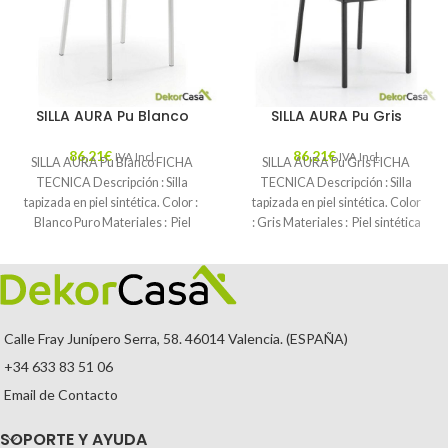
SILLA AURA Pu Blanco
SILLA AURA Pu Gris
86,21
€
86,21
€
IVA Incl.
IVA Incl.
SILLA AURA Pu Blanco FICHA
SILLA AURA Pu Gris FICHA
TECNICA Descripción : Silla
TECNICA Descripción : Silla
tapizada en piel sintética. Color :
tapizada en piel sintética. Color
Blanco Puro Materiales : Piel
: Gris Materiales : Piel sintética
Mantenimiento
Calle Fray Junípero Serra, 58. 46014 Valencia. (ESPAÑA)
+34 633 83 51 06
Email de Contacto
SOPORTE Y AYUDA