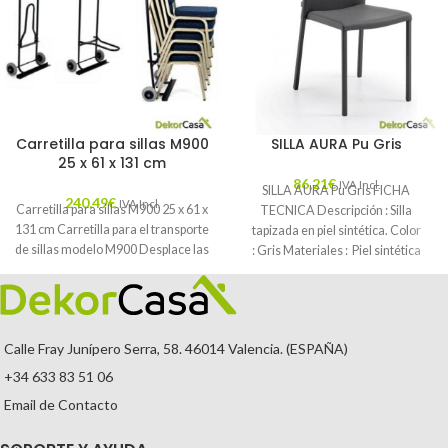
Carretilla para sillas M900
SILLA AURA Pu Gris
25 x 61 x 131 cm
86,21
€
IVA Incl.
SILLA AURA Pu Gris FICHA
240,49
€
IVA Incl.
Carretilla para sillas M900 25 x 61 x
TECNICA Descripción : Silla
131 cm Carretilla para el transporte
tapizada en piel sintética. Color
de sillas modelo M900 Desplace las
: Gris Materiales : Piel sintética
Mantenimiento
Calle Fray Junípero Serra, 58. 46014 Valencia. (ESPAÑA)
+34 633 83 51 06
Email de Contacto