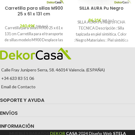
Carretilla para sillas M900
SILLA AURA Pu Negro
25 x 61 x 131 cm
86,21
€
IVA Incl.
SILLA AURA Pu Negro FICHA
240,49
€
IVA Incl.
Carretilla para sillas M900 25 x 61 x
TECNICA Descripción : Silla
131 cm Carretilla para el transporte
tapizada en piel sintética. Color
de sillas modelo M900 Desplace las
: Negro Materiales : Piel sintética
Mantenimiento
Calle Fray Junípero Serra, 58. 46014 Valencia. (ESPAÑA)
+34 633 83 51 06
Email de Contacto
SOPORTE Y AYUDA
ENVÍOS
INFORMACIÓN
MUEBLES BARATOS
DEKOR
CASA
2024
Diseño Web
STELA