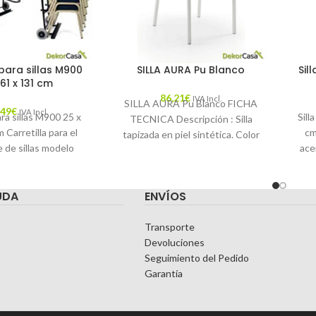
 para sillas M900
SILLA AURA Pu Blanco
Sil
 61 x 131 cm
86,21
€
IVA Incl.
SILLA AURA Pu Blanco FICHA
,49
€
IVA Incl.
ara sillas M900 25 x
Sill
TECNICA Descripción : Silla
 Carretilla para el
cm
tapizada en piel sintética. Color
 de sillas modelo
ace
: Blanco Puro Materiales : Piel
Desplace las
UDA
ENVÍOS
Transporte
Devoluciones
Seguimiento del Pedido
Garantía