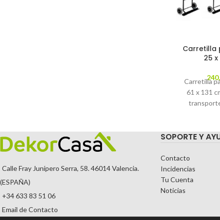
Carretilla
25 x
240
Carretilla p
61 x 131 cm
transporte
M900 
SOPORTE Y AY
Contacto
Calle Fray Junípero Serra, 58. 46014 Valencia.
Incidencias
Tu Cuenta
(ESPAÑA)
Noticias
+34 633 83 51 06
Email de Contacto