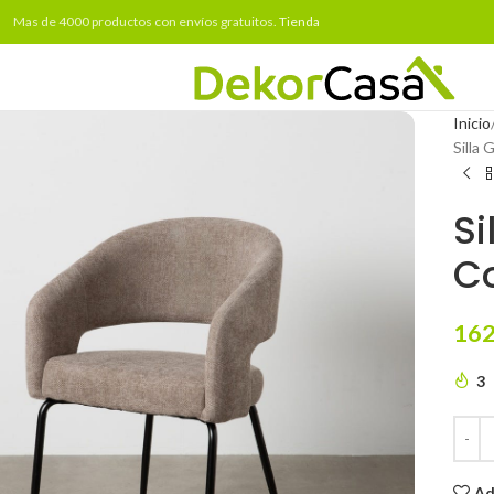
Mas de 4000 productos con envíos gratuitos.
Tienda
Inicio
Silla
Si
Co
162
3
Ad