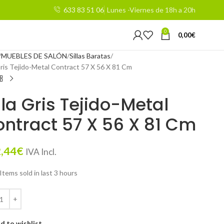
633 83 51 06
Lunes -Viernes de 18h a 20h
0
0,00
€
MUEBLES DE SALÓN
Sillas Baratas
 Gris Tejido-Metal Contract 57 X 56 X 81 Cm
lla Gris Tejido-Metal
ntract 57 X 56 X 81 Cm
,44
€
IVA Incl.
Items sold in last 3 hours
d to wishlist