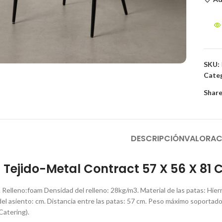
to enlarge
SKU:
Categ
Share
DESCRIPCIÓN
VALORAC
is Tejido-Metal Contract 57 X 56 X 81
. Relleno:foam Densidad del relleno: 28kg/m3. Material de las patas: Hier
el asiento: cm. Distancia entre las patas: 57 cm. Peso máximo soportad
atering).