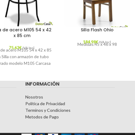
la de acero M105 54 x 42
Silla Flash Ohio
x 85 cm
184,98
€
IVA Incl.
Medidas:45 x 46 x 98
75,63
€
IVA Incl.
a de acero M105 54 x 42 x 85
 Silla con armazón de tubo
rado modelo M105 Carcasa
de
INFORMACIÓN
Nosotros
Politica de Privacidad
Terminos y Condiciones
Metodos de Pago