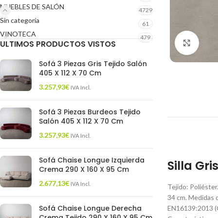
MUEBLES DE SALÓN
4729
Sin categoría
61
VINOTECA
479
ULTIMOS PRODUCTOS VISTOS
Click 
Sofá 3 Piezas Gris Tejido Salón
405 X 112 X 70 Cm
3.257,93
€
IVA Incl.
Sofá 3 Piezas Burdeos Tejido
Salón 405 X 112 X 70 Cm
3.257,93
€
IVA Incl.
Sofá Chaise Longue Izquierda
Silla Gr
Crema 290 X 160 X 95 Cm
2.677,13
€
IVA Incl.
Tejido: Poliéster
34 cm. Medidas d
Sofá Chaise Longue Derecha
EN16139:2013 (C
Crema Tejido 290 X 160 X 95 Cm