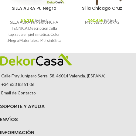
SILLA AURA Pu Negro
Silla Chicago Cruz
86,21
€
160,45
€
IVA Incl.
IVA Incl.
SILLA AURA Pu Negro FICHA
Medidas:50 x 50 x 92
TECNICA Descripción : Silla
tapizada en piel sintética. Color
: Negro Materiales : Piel sintética
Mantenimiento
Calle Fray Junípero Serra, 58. 46014 Valencia. (ESPAÑA)
+34 633 83 51 06
Email de Contacto
SOPORTE Y AYUDA
ENVÍOS
INFORMACIÓN