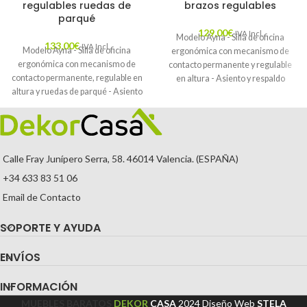
regulables ruedas de
brazos regulables
parqué
129,00
€
IVA Incl.
Modelo Ayna - Silla de oficina
133,00
€
IVA Incl.
Modelo Ayna - Silla de oficina
ergonómica con mecanismo de
ergonómica con mecanismo de
contacto permanente y regulable
contacto permanente, regulable en
en altura - Asiento y respaldo
altura y ruedas de parqué - Asiento
tapizados en tejido BALI color
y respaldo tapizados en tejido BALI
naranja (BRAZOS REGULABLES
color gris (BRAZOS REGULABLES
EN ALTURA)
EN ALTURA)
Calle Fray Junípero Serra, 58. 46014 Valencia. (ESPAÑA)
+34 633 83 51 06
Email de Contacto
SOPORTE Y AYUDA
ENVÍOS
INFORMACIÓN
MUEBLES BARATOS
DEKOR
CASA
2024
Diseño Web
STELA