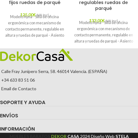
fijos ruedas de parqué
regulables ruedas de
parqué
125,00
€
IVA Incl.
Modelo Ayna - Silla de oficina
133,00
€
IVA Incl.
Modelo Ayna - Silla de oficina
ergonómica con mecanismo de
ergonómica con mecanismo de
contacto permanente, regulable en
contacto permanente, regulable en
altura y ruedas de parqué - Asiento
altura y ruedas de parqué - Asiento
y respaldo tapizados en tejido BALI
y respaldo tapizados en tejido BALI
color gris (BRAZOS FIJOS
color gris (BRAZOS REGULABLES
INCLUIDOS)
EN ALTURA)
Calle Fray Junípero Serra, 58. 46014 Valencia. (ESPAÑA)
+34 633 83 51 06
Email de Contacto
SOPORTE Y AYUDA
ENVÍOS
INFORMACIÓN
MUEBLES BARATOS
DEKOR
CASA
2024
Diseño Web
STELA