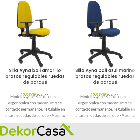
Silla Ayna bali amarillo
Silla Ayna bali azul marino
brazos regulables ruedas
brazos regulables ruedas
de parqué
de parqué
133,00
€
133,00
€
IVA Incl.
IVA Incl.
Modelo Ayna - Silla de oficina
Modelo Ayna - Silla de oficina
ergonómica con mecanismo de
ergonómica con mecanismo de
contacto permanente, regulable en
contacto permanente, regulable en
altura y ruedas de parqué - Asiento
altura y ruedas de parqué - Asiento
y respaldo tapizados en tejido BALI
y respaldo tapizados en tejido BALI
color amarillo (BRAZOS
color azul marino (BRAZOS
REGULABLES EN ALTURA)
REGULABLES EN ALTURA)