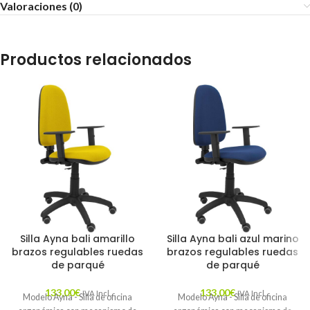
Valoraciones (0)
Productos relacionados
Silla Ayna bali amarillo
Silla Ayna bali azul marino
brazos regulables ruedas
brazos regulables ruedas
de parqué
de parqué
133,00
€
133,00
€
IVA Incl.
IVA Incl.
Modelo Ayna - Silla de oficina
Modelo Ayna - Silla de oficina