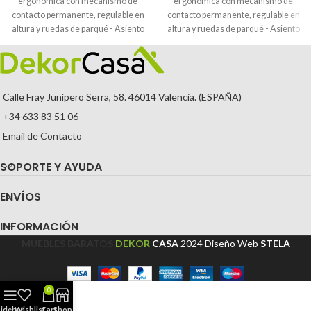
ergonómica con mecanismo de
ergonómica con mecanismo de
contacto permanente, regulable en
contacto permanente, regulable en
altura y ruedas de parqué - Asiento
altura y ruedas de parqué - Asiento
y respaldo tapizados en tejido BALI
y respaldo tapizados en tejido BALI
color amarillo (BRAZOS
color azul marino (BRAZOS
REGULABLES EN ALTURA)
REGULABLES EN ALTURA)
Calle Fray Junípero Serra, 58. 46014 Valencia. (ESPAÑA)
+34 633 83 51 06
Email de Contacto
SOPORTE Y AYUDA
ENVÍOS
INFORMACIÓN
MUEBLES BARATOS
DEKOR
CASA
2024
Diseño Web
STELA
0
Sidebar
Wishlist
Cart
Shop