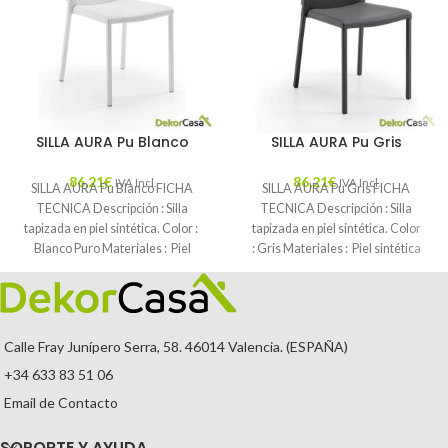
SILLA AURA Pu Blanco
SILLA AURA Pu Gris
86,21
€
86,21
€
IVA Incl.
IVA Incl.
SILLA AURA Pu Blanco FICHA
SILLA AURA Pu Gris FICHA
TECNICA Descripción : Silla
TECNICA Descripción : Silla
tapizada en piel sintética. Color :
tapizada en piel sintética. Color
Blanco Puro Materiales : Piel
: Gris Materiales : Piel sintética
Mantenimiento
Calle Fray Junípero Serra, 58. 46014 Valencia. (ESPAÑA)
+34 633 83 51 06
Email de Contacto
SOPORTE Y AYUDA