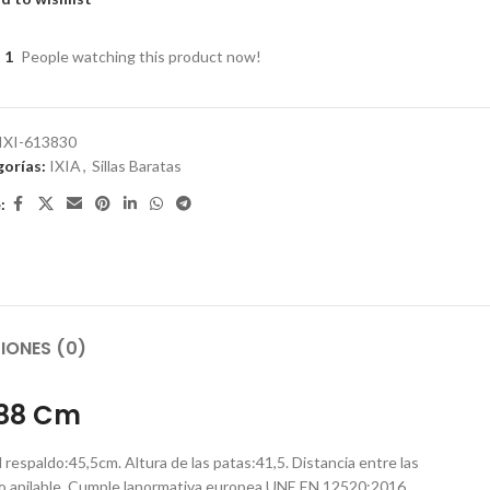
1
People watching this product now!
IXI-613830
orías:
IXIA
,
Sillas Baratas
:
IONES (0)
 88 Cm
respaldo:45,5cm. Altura de las patas:41,5. Distancia entre las
 apilable. Cumple lanormativa europea UNE EN 12520:2016.