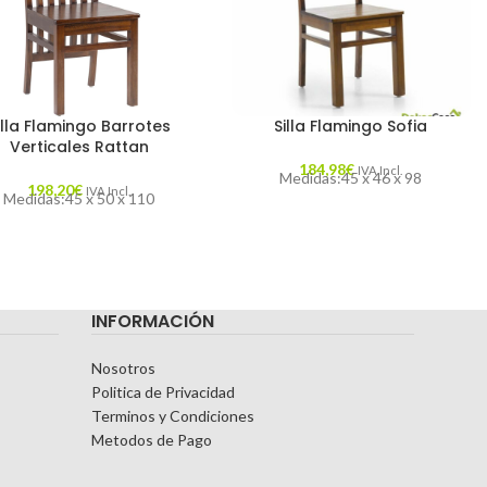
illa Flamingo Barrotes
Silla Flamingo Sofia
Verticales Rattan
184,98
€
IVA Incl.
Medidas:45 x 46 x 98
198,20
€
IVA Incl.
Medidas:45 x 50 x 110
INFORMACIÓN
Nosotros
Politica de Privacidad
Terminos y Condiciones
Metodos de Pago