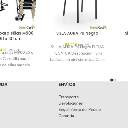
 para sillas M900
SILLA AURA Pu Negro
S
 61 x 131 cm
86,21
€
IVA Incl.
SILLA AURA Pu Negro FICHA
,49
€
IVA Incl.
ara sillas M900 25 x
TECNICA Descripción : Silla
 Carretilla para el
tapizada en piel sintética. Color
 de sillas modelo
: Negro Materiales : Piel
Desplace las
sintética Mantenimiento
UDA
ENVÍOS
Transporte
Devoluciones
Seguimiento del Pedido
Garantía