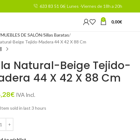
633 83 51 06
Lunes -Viernes de 18h a 20h
0
0,00
€
MUEBLES DE SALÓN
Sillas Baratas
 Natural-Beige Tejido-Madera 44 X 42 X 88 Cm
lla Natural-Beige Tejido-
adera 44 X 42 X 88 Cm
,28
€
IVA Incl.
Item sold in last 3 hours
d to wishlist