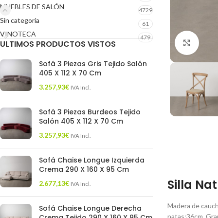
MUEBLES DE SALÓN
4729
Sin categoría
61
VINOTECA
479
ULTIMOS PRODUCTOS VISTOS
Click 
Sofá 3 Piezas Gris Tejido Salón
405 X 112 X 70 Cm
3.257,93
€
IVA Incl.
Sofá 3 Piezas Burdeos Tejido
Salón 405 X 112 X 70 Cm
3.257,93
€
IVA Incl.
Sofá Chaise Longue Izquierda
Crema 290 X 160 X 95 Cm
Silla Na
2.677,13
€
IVA Incl.
Madera de caucho
Sofá Chaise Longue Derecha
patas:36cm. Gra
Crema Tejido 290 X 160 X 95 Cm