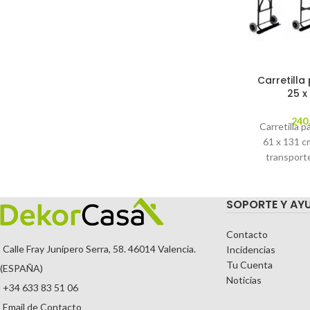
Carretilla
25 x
240
Carretilla p
61 x 131 cm
transporte
M900 
SOPORTE Y AY
Contacto
Calle Fray Junípero Serra, 58. 46014 Valencia.
Incidencias
Tu Cuenta
(ESPAÑA)
Noticias
+34 633 83 51 06
Email de Contacto