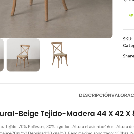
to enlarge
SKU:
Categ
Share
DESCRIPCIÓN
VALORAC
tural-Beige Tejido-Madera 44 X 42 X
. Tejido: 70% Poliéster, 30% algodón. Altura el asiento:46cm. Altura del 
maje:470gr/m2 Densidad:30 kgs/m3. Peso máximo soportado: 130kgs. No