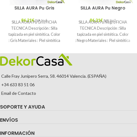
SILLA AURA Pu Gris
SILLA AURA Pu Negro
86,21
€
86,21
€
IVA Incl.
IVA Incl.
SILLA AURA Pu Gris FICHA
SILLA AURA Pu Negro FICHA
TECNICA Descripción : Silla
TECNICA Descripción : Silla
tapizada en piel sintética. Color
tapizada en piel sintética. Color
: Gris Materiales : Piel sintética
: Negro Materiales : Piel sintética
Mantenimiento
Mantenimiento
Calle Fray Junípero Serra, 58. 46014 Valencia. (ESPAÑA)
+34 633 83 51 06
Email de Contacto
SOPORTE Y AYUDA
ENVÍOS
INFORMACIÓN