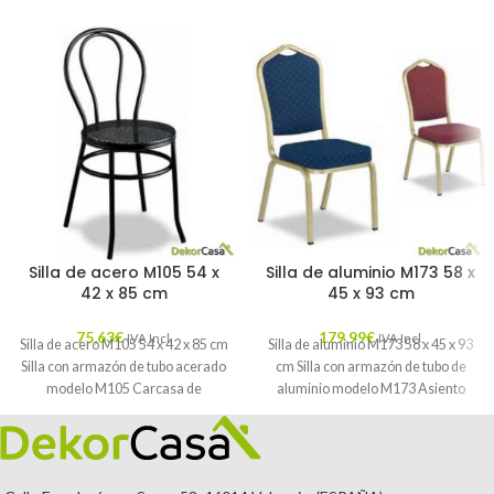
Silla de acero M105 54 x
Silla de aluminio M173 58 x
42 x 85 cm
45 x 93 cm
75,63
€
179,99
€
IVA Incl.
IVA Incl.
Silla de acero M105 54 x 42 x 85 cm
Silla de aluminio M173 58 x 45 x 93
Silla con armazón de tubo acerado
cm Silla con armazón de tubo de
modelo M105 Carcasa de
aluminio modelo M173 Asiento