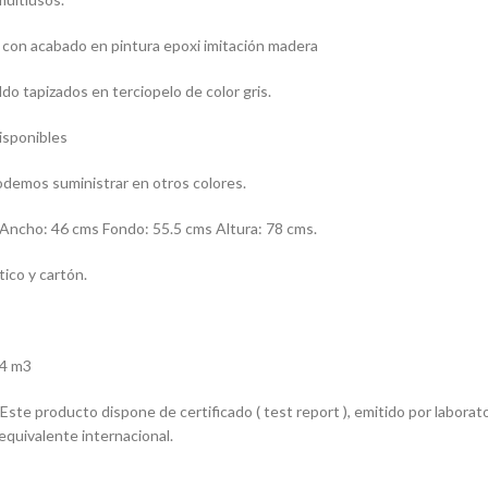
 con acabado en pintura epoxi imitación madera
do tapizados en terciopelo de color gris.
isponibles
demos suministrar en otros colores.
cho: 46 cms Fondo: 55.5 cms Altura: 78 cms.
ico y cartón.
4 m3
e producto dispone de certificado ( test report ), emitido por laborator
quivalente internacional.