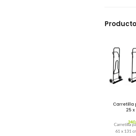
Producto
Carretilla
25 x
240
Carretilla p
61 x 131 cm