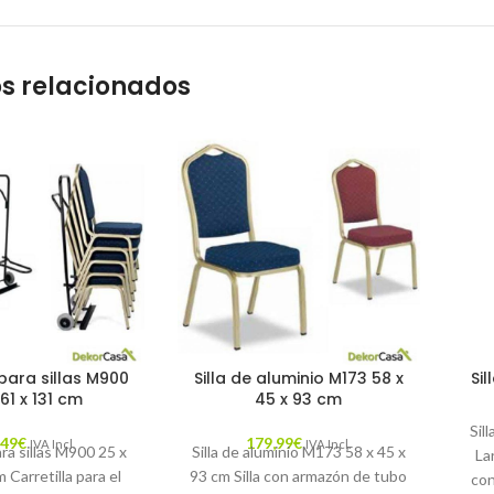
s relacionados
 para sillas M900
Silla de aluminio M173 58 x
Sil
 61 x 131 cm
45 x 93 cm
Sil
,49
€
179,99
€
IVA Incl.
IVA Incl.
ara sillas M900 25 x
Silla de aluminio M173 58 x 45 x
La
 Carretilla para el
93 cm Silla con armazón de tubo
con