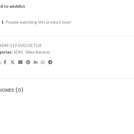
d to wishlist
1
People watching this product now!
SDM-519.SVELVETGR
orías:
SDM
,
Sillas Baratas
:
IONES (0)