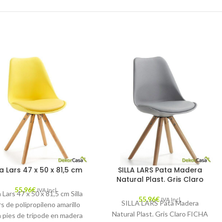
la Lars 47 x 50 x 81,5 cm
SILLA LARS Pata Madera
Natural Plast. Gris Claro
55,96
€
IVA Incl.
la Lars 47 x 50 x 81,5 cm Silla
55,96
€
IVA Incl.
SILLA LARS Pata Madera
rs de polipropileno amarillo
Natural Plast. Gris Claro FICHA
 pies de trípode en madera