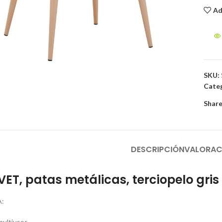
Ad
to enlarge
SKU:
Categ
Share
DESCRIPCIÓN
VALORAC
LVET, patas metálicas, terciopelo gris
:
 multiusos.