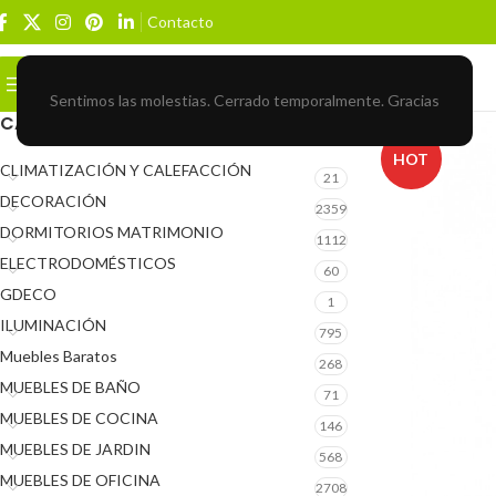
Contacto
Buscar
BROWSE CATEGORIES
Sentimos las molestias. Cerrado temporalmente. Gracias
CATEGORÍAS DEL PRODUCTO
HOT
CLIMATIZACIÓN Y CALEFACCIÓN
21
DECORACIÓN
2359
DORMITORIOS MATRIMONIO
1112
ELECTRODOMÉSTICOS
60
GDECO
1
ILUMINACIÓN
795
Muebles Baratos
268
MUEBLES DE BAÑO
71
MUEBLES DE COCINA
146
MUEBLES DE JARDIN
568
MUEBLES DE OFICINA
2708