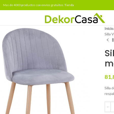
Mas de 4000 productos con envíos gratuitos.
Tienda
Inicio
Silla 
Si
me
81,
Silla 
respal