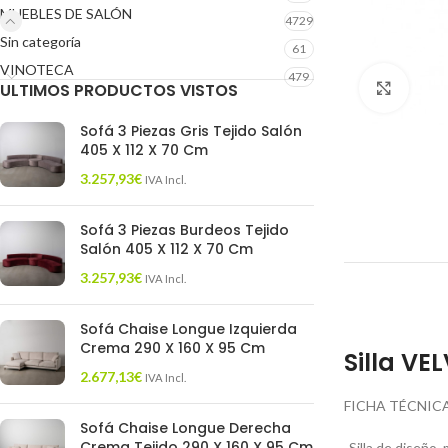
MUEBLES DE SALÓN
4729
Sin categoría
61
VINOTECA
479
ULTIMOS PRODUCTOS VISTOS
Click 
Sofá 3 Piezas Gris Tejido Salón
405 X 112 X 70 Cm
3.257,93
€
IVA Incl.
Sofá 3 Piezas Burdeos Tejido
Salón 405 X 112 X 70 Cm
3.257,93
€
IVA Incl.
Sofá Chaise Longue Izquierda
Crema 290 X 160 X 95 Cm
Silla VE
2.677,13
€
IVA Incl.
FICHA TÉCNICA
Sofá Chaise Longue Derecha
Crema Tejido 290 X 160 X 95 Cm
-Silla de diseño,