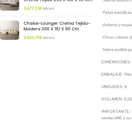
2.677,13
€
IVA Incl.
-Patas metálicas
Chaise-Lounger Crema Tejido-
-Asiento y respal
Madera 300 X 161 X 90 Cm
-Otros colores d
2.631,75
€
IVA Incl.
-Sobre pedido po
DIMENSIONES: An
EMBALAJE: Plást
UNIDADES: 4
VOLUMEN: 0,26
IMPORTANTE.- Est
norma UNE o su e