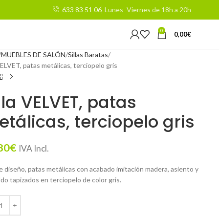
633 83 51 06
Lunes -Viernes de 18h a 20h
0
0,00
€
MUEBLES DE SALÓN
Sillas Baratas
VELVET, patas metálicas, terciopelo gris
lla VELVET, patas
tálicas, terciopelo gris
80
€
IVA Incl.
de diseño, patas metálicas con acabado imitación madera, asiento y
do tapizados en terciopelo de color gris.