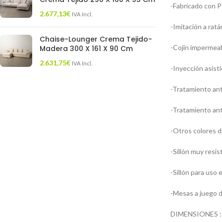
-Fabricado con Po
2.677,13
€
IVA Incl.
-Imitación a ratá
Chaise-Lounger Crema Tejido-
-Cojín impermeab
Madera 300 X 161 X 90 Cm
2.631,75
€
IVA Incl.
-Inyección asist
-Tratamiento an
-Tratamiento ant
-Otros colores d
-Sillón muy resi
-Sillón para uso e
-Mesas a juego 
DIMENSIONES : A