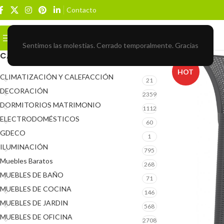
Contacto
Buscar
BROWSE CATEGORIES
Sentimos las molestias. Cerrado temporalmente. Gracias
CATEGORÍAS DEL PRODUCTO
HOT
CLIMATIZACIÓN Y CALEFACCIÓN
21
DECORACIÓN
2359
DORMITORIOS MATRIMONIO
1112
ELECTRODOMÉSTICOS
60
GDECO
1
ILUMINACIÓN
795
Muebles Baratos
268
MUEBLES DE BAÑO
71
MUEBLES DE COCINA
146
MUEBLES DE JARDIN
568
MUEBLES DE OFICINA
2708