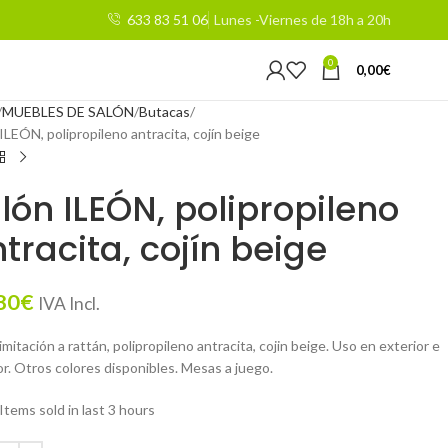
633 83 51 06
Lunes -Viernes de 18h a 20h
0
0,00
€
MUEBLES DE SALÓN
Butacas
 ILEÓN, polipropileno antracita, cojín beige
llón ILEÓN, polipropileno
tracita, cojín beige
80
€
IVA Incl.
 imitación a rattán, polipropileno antracita, cojin beige. Uso en exterior e
or. Otros colores disponibles. Mesas a juego.
Items sold in last 3 hours