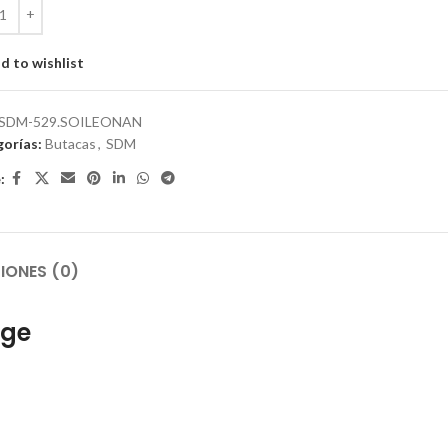
d to wishlist
SDM-529.SOILEONAN
orías:
Butacas
,
SDM
:
IONES (0)
ige