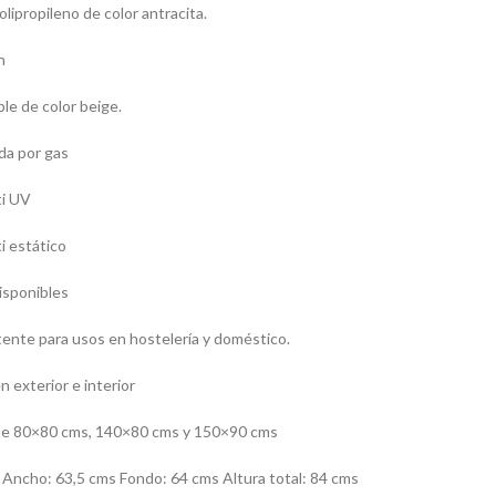
lipropileno de color antracita.
n
le de color beige.
ida por gas
ti UV
i estático
isponibles
stente para usos en hostelería y doméstico.
n exterior e interior
de 80×80 cms, 140×80 cms y 150×90 cms
ncho: 63,5 cms Fondo: 64 cms Altura total: 84 cms