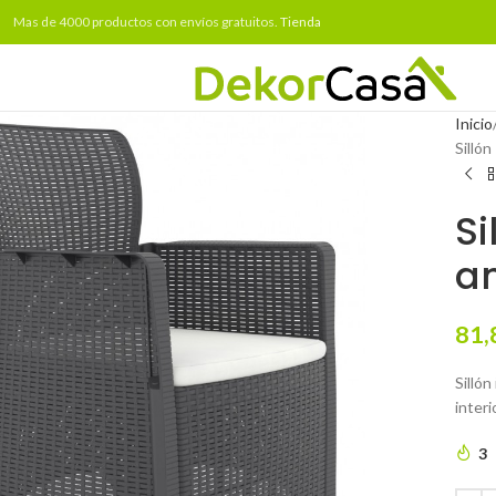
Mas de 4000 productos con envíos gratuitos.
Tienda
Inicio
Sillón
Si
an
81,
Sillón
interi
3