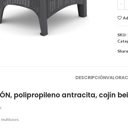
Ad
to enlarge
SKU:
Categ
Share
DESCRIPCIÓN
VALORAC
LEÓN, polipropileno antracita, cojín be
:
, multiusos.