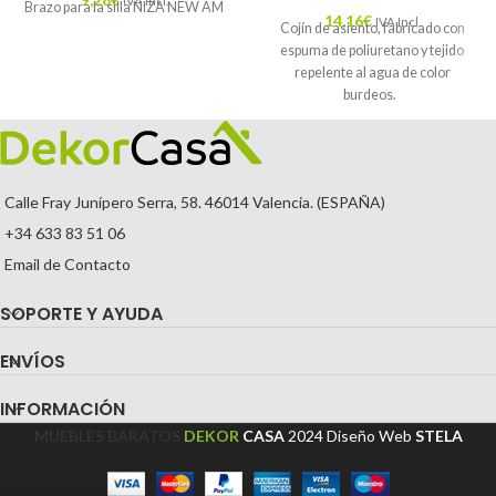
IVA Incl.
Brazo para la silla NIZA NEW AM
14,16
€
IVA Incl.
Cojín de asiento, fabricado con
espuma de poliuretano y tejido
repelente al agua de color
burdeos.
Calle Fray Junípero Serra, 58. 46014 Valencia. (ESPAÑA)
+34 633 83 51 06
Email de Contacto
SOPORTE Y AYUDA
ENVÍOS
INFORMACIÓN
MUEBLES BARATOS
DEKOR
CASA
2024
Diseño Web
STELA