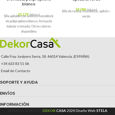
blanco
18,09
€
IVA Incl.
Silla de resina, monoblock, apilable,
25,17
€
IVA Incl.
Silla apilable con asiento monoblock
verde
de polipropileno blanco. Armazón
tubular cromado. Otros colores
disponibles
Calle Fray Junípero Serra, 58. 46014 Valencia. (ESPAÑA)
+34 633 83 51 06
Email de Contacto
SOPORTE Y AYUDA
ENVÍOS
INFORMACIÓN
MUEBLES BARATOS
DEKOR
CASA
2024
Diseño Web
STELA