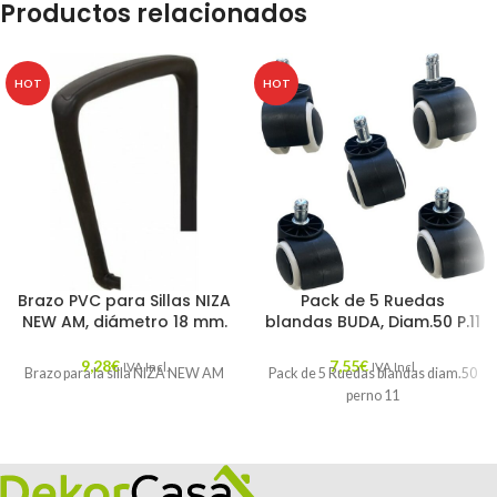
Productos relacionados
HOT
HOT
Brazo PVC para Sillas NIZA
Pack de 5 Ruedas
NEW AM, diámetro 18 mm.
blandas BUDA, Diam.50 P.11
9,28
€
7,55
€
IVA Incl.
IVA Incl.
Brazo para la silla NIZA NEW AM
Pack de 5 Ruedas blandas diam.50
perno 11